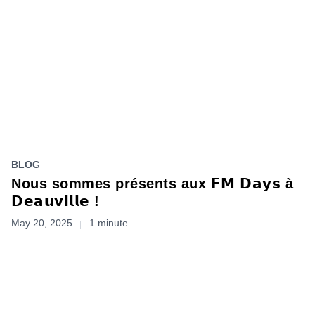
BLOG
Nous sommes présents aux 𝗙𝗠 𝗗𝗮𝘆𝘀 à
𝗗𝗲𝗮𝘂𝘃𝗶𝗹𝗹𝗲 !
May 20, 2025
1 minute